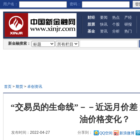
用户名：
密码：
财经
要闻
热点
产经
股票
快讯
个股
研报
基金
资讯
分析
热门
新金融搜索：
首页
>
期货
>
卓创资讯
“交易员的生命线”－－近远月价差
油价格变化？
发布时间：
2022-04-27
分享到：
QQ空间
新浪微博