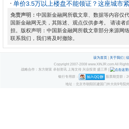
单价3.5万以上楼盘不能领证？这座城市
网友炸了
2020-08-06
码吗？
2020-08-06
免责声明：
中国新金融网所载文章、数据等内容仅
国新金融网无关，其陈述、观点仅供参考。 请读者
担。版权声明：中国新金融网所载文章部分来源网
联系我们，我们将及时撤除。
设为首页
|
关于我们
|
Copyright 2007-2008 www.XINJR.com 
战略合作：东方财富 卓创资讯 上海文传 兴业投资 盛三界 |
银行专用群：
股票期货群：261
地址：北京市朝阳区建国门外大街9号院外