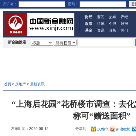
用户名：
密码：
财经
要闻
热点
产经
股票
快讯
个股
研报
基金
资讯
分析
热门
新金融搜索：
首页
>
房地产
>
最新资讯
“上海后花园”花桥楼市调查：去
称可“赠送面积”
发布时间：
2020-08-15
分享到：
QQ空间
新浪微博