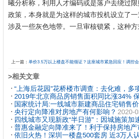
曦分析称，利用人才编码或是落户去绕过限
政策，本身就是为这样的城市投机设立了一
涉及一些灰色地带。一旦审核锁紧，这种方
上一篇：
单价3.5万以上楼盘不能领证？这座城市紧急回应！调控
>相关文章
“上海后花园”花桥楼市调查：去化难，多
2019年北京商品房销售面积同比涨34% 
面积”
2020-08-15
国家统计局:一线城市新建商品住宅销售
01-23
央行定向降准对房地产有何影响？
2020-0
01-23
四线城市又现新政“半日游”：因城施策加
普惠金融定向降准来了！利于保持房地产
线城市？
2020-03-14
依旧火热！深圳一楼盘500套房 近3万人
14