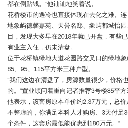
都在倒贴钱。”他讪讪地笑着说。
花桥楼市的遇冷也直接体现在去化之难。连
地象屿德馨嘉苑、天誉名邸、象屿都城怡园
目，发现大多早在2018年就已开盘，有些
有业主入住，仍未清盘。
位于花桥镇绿地大道花园路交叉口的绿地象
85、95、115平方米三种户型。
“我们这边在清盘了，房源数量很少，价格
的。”置业顾问着重向记者推荐3号楼85平方
他表示，该套房原本单价约2.37万元，总价超
不整虚的，你满足本科人才购房、3天付足3
个条件，这套房最低能优惠到180万元。”