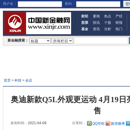
用户名：
密码：
财经
要闻
热点
产经
股票
快讯
个股
研报
基金
资讯
分析
热门
新金融搜索：
首页
>
科技
>
会议
奥迪新款Q5L外观更运动 4月19日
售
发布时间：
2021-04-09
分享到：
QQ空间
新浪微博