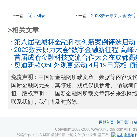
上一篇：
返回列表
下一篇：
2023数云原力大会“数
>相关文章
第八届融城杯金融科技创新案例评选启动，
2023数云原力大会“数字金融新征程”高
Fintech最佳实践
2023-05-23
首届成渝金融科技交流合作大会在成都高
05-23
奥迪新款Q5L外观更运动 4月19日亮相 预
23
04-09
免责声明：
中国新金融网所载文章、数据等内容仅
国新金融网无关，其陈述、观点仅供参考。 请读者
担。版权声明：中国新金融网所载文章部分来源网
联系我们，我们将及时撤除。
网站首页
|
关于我们
|
Copyright 2007-2008 www.XINJR99.com
战略合作：东方财富 卓创资讯 上海文传 兴业投资 盛三界 |