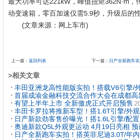
最大功率可达221kW，峰值扭矩362N·m
动变速箱，零百加速仅需5.9秒，升级后的
(文章来源：网上车市)
上一篇：
返回列表
下一篇：
日产全新跑车实
>相关文章
丰田亚洲龙高性能版实拍！搭载V6引擎/
首届成渝金融科技交流合作大会在成都高
08
有望上半年上市 全新傲虎正式开启预售
2
23
丰田卡罗拉将推新车型！搭1.6T引擎/外
日产新款劲客售价曝光！搭1.6L引擎/配
奥迪新款Q5L外观更运动 4月19日亮相 预
日产全新跑车实拍！搭英菲尼迪3.0T/年
04-09