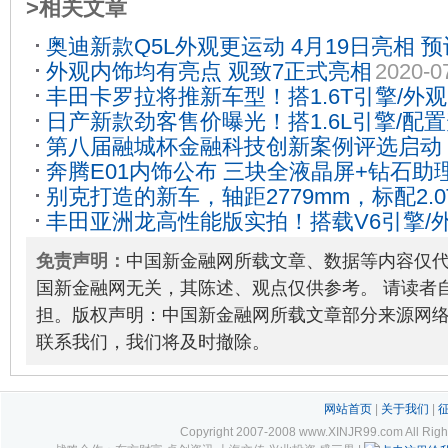
>相关文章
奥迪新款Q5L外观更运动 4月19日亮相 预
外观内饰均有亮点 观致7正式亮相
2020-0
04-09
丰田卡罗拉将推新车型！搭1.6T引擎/外
日产新款劲客售价曝光！搭1.6L引擎/配
第八届融城杯金融科技创新案例评选启动，
奔腾E01内饰公布 三块全液晶屏+钻石助
Fintech最佳实践
2023-05-23
别克打造的新车，轴距2779mm，标配2.0T
丰田亚洲龙高性能版实拍！搭载V6引擎/
08
免责声明：
中国新金融网所载文章、数据等内容仅
国新金融网无关，其陈述、观点仅供参考。 请读者
担。版权声明：中国新金融网所载文章部分来源网
联系我们，我们将及时撤除。
网站首页
|
关于我们
|
Copyright 2007-2008 www.XINJR99.com