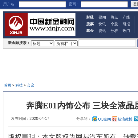
用户名：
密码：
财经
要闻
热点
产经
股票
快讯
个股
研报
基金
资讯
分析
热门
新金融搜索：
首页
>
科技
>
会议
奔腾E01内饰公布 三块全液晶
发布时间：
2020-04-17
分享到：
QQ空间
新浪微博
版权声明：本文版权为网易汽车所有，转载