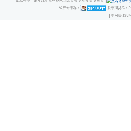
战略合作：东方财富 卓创资讯 上海文传 兴业投资 盛三界 |
银行专用群：
股票期货群：261
| 本网法律