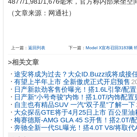
4877/1,981/1,676毫米，官方称内部乘
（文章来源：网通社）
上一篇：
返回列表
下一篇：
Model X宣布召回318
>相关文章
途安将成为过去？大众ID.Buzz或将成接
有望上半年上市 全新傲虎正式开启预售
2
日产新款劲客售价曝光！搭1.6L引擎/配
日产新“小号奇骏”内饰！搭1.0T/内饰配
自主也有精品SUV 一汽“双子星”了解一下
大众探岳GTE将于4月25日上市 百公里油耗
梅赛德斯-AMG GLA 45 S开售！搭2.0T
奔驰全新一代SL曝光！搭4.0T V8/将取代
30
04-09