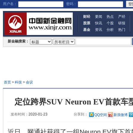
用户名：
密码：
财经
要闻
热点
产经
股票
快讯
个股
研报
基金
资讯
分析
热门
新金融搜索：
首页
>
科技
>
会议
定位跨界SUV Neuron EV首
发布时间：
2020-01-23
分享到：
QQ空间
新浪微博
近日，网通社获得了一组Neuron EV旗下